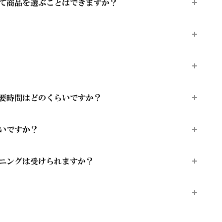
て商品を選ぶことはできますか？
リング・ピアス・ブレスレット・ダイヤモンド
のある豊富なダイヤモンドジュエリーを取り扱
ング（結婚指輪）の購入方法として、ダイヤモ
ーダーのふたつのオーダーシステムをご用意し
、事前に店舗へお問い合わせいただくとスムー
ングされたのかを確認できるシステムで、エク
ヤモンドの背景や輝きの理由を知ることができ
には、品質を示す「鑑定書（グレーディング・
ージン・ダイヤモンドであることの証明にもつ
要時間はどのくらいですか？
ート」、リユースダイヤモンドやリカットした
」を発行しております。
気軽にお申し付けください。
にはサリネ・ライトレポートの発行はありませ
いですか？
ただいてから概ね1か月～2ヶ月程いただいて
ニングは受けられますか？
婚指輪をご入籍や両家顔合わせのタイミングに
す。
みや汚れを落としますので、お近くにお越しの
ヤモンドでは、エンゲージリング（婚約指