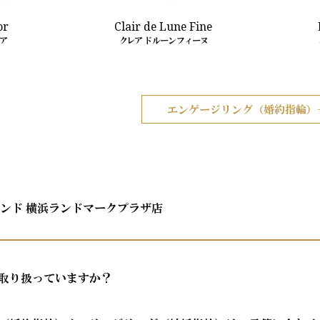
or
Clair de Lune Fine
ア
クレア ド ルーン フィーヌ
エンゲージリング（婚約指輪）
モンド 横浜ランドマークプラザ店
取り扱っていますか？
モンドでは、エンゲージリング（婚約指輪）約150種類・マリッジ