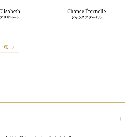
Elisabeth
Chance Éternelle
エリザベート
シャンス エターナル
一覧
リング（結婚指輪）約550種類、その他セット