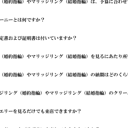
（婚約指輪）やマリッジリング（結婚指輪）は、予算に合わせ
ィリングなどのブライダルジュエリーを中心に、ネックレス・イヤ
ーロッパの美意識と緻密な日本の職人技術を融合した上質で高級感
わせて相談可能です。エンゲージリング（婚約指輪）やマリッジリ
ーニーとは何ですか？
素材、オプションのカスタマイズができる、セミオーダー・フルオ
での取り扱いや在庫状況が異なるため、気になる商品がある場合は
です。
ーニーとは、お客様のダイヤモンドが原石からどのようにカッティ
う商品をコンシェルジュがご提案いたします。
定書および証明書は付いていますか？
グ（婚約指輪）の一覧ページはこちら
ンドが世界初導入し、開発に関わった唯一のブランドです。
グ（婚約指輪）のオーダーシステムはこちら
（結婚指輪）の一覧ページはこちら
ィングプラン、輝きの測定結果などを確認できるため、選んだダイ
を満たしたエンゲージリング（婚約指輪）のセンターダイヤモンド
（結婚指輪）のオーダーシステムはこちら
ダイヤモンドやリユース・リサイクルダイヤモンドではない、ヴァ
グの一覧ページはこちら
（婚約指輪）やマリッジリング（結婚指輪）を見るにあたり所
イヤモンドの輝きを科学的に測定・評価する「サリネ・ライトレポ
ます。
モンドではないことを保証する「ヴァージン・ダイヤモンド証明書
ュエリーの一覧ページはこちら
たしたダイヤモンドに付与しています。
時間を予定しております。ご都合に合わせてご案内が可能ですのでお
およびHカラー以下、クラリティがSI1以下など、一部のダイヤモンド
（婚約指輪）やマリッジリング（結婚指輪）の納期はどのくら
ャーニーについてはこちら
ちら
テム「サリネ・ライト」についてはこちら
イズに合わせお造りしているセミオーダーシステムのため、ご注文い
ジリング（婚約指輪）やマリッジリング（結婚指輪）のクリー
輪をプロポーズの際に贈られる場合は、予定日の2～3ヶ月程前、結
ダイヤモンド証明書」についてはこちら
、予定日の3ヶ月～半年程前に余裕を持ってご準備いただくと安心で
よるクリーニングが可能です。店頭にて10分～15分程度でくす
ンシェルジュにご相談ください。
エリーを見るだけでも来店できますか？
ご来店ください。ご購入店以外の店舗でもご利用いただけます。
スについてはこちら
ンジュエリーを見るだけでもご来店いただけます。エクセルコ ダイ