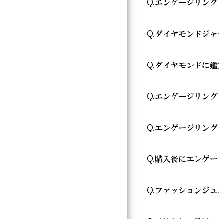
Q.
エンゲージリング
リング・エタニテ
ティアラなど、ヨ
A.
っています。
はい、ご予算に合
Q.
ダイヤモンドジャ
ンド、デザイン、
商品によって店舗
ております。
ズにご案内が可能
A.
ダイヤモンドジャ
希望の価格帯に合
Q.
ダイヤモンドに鑑
エンゲージリン
セルコ ダイヤモ
エンゲージリン
マリッジリング
原石の形やカッテ
A.
はい、一定の基準
マリッジリング
ます。また、紛争
Q.
エタニティリン
エンゲージリング
レポート）」、ダ
ながるとされてい
リサイクルダイヤ
ダイヤモンドジ
※一定の基準を満
A.
大体1時間半～2
※0.25ct未満
Q.
エンゲージリング
ダイヤモンドジ
ん。
ご来店予約はこ
輝きの評価シス
A.
お客様のカスタマ
Q.
購入後にエンゲー
おります。婚約指
「ヴァージン・
合わせたい場合は
A.
はい、超音波洗浄に
お急ぎの場合はコ
Q.
ファッションジュ
際は是非お気軽に
永久保証サービ
A.
はい、ファッショ