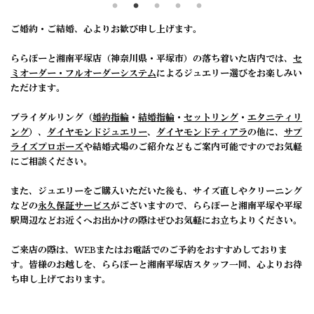
ご婚約・ご結婚、心よりお歓び申し上げます。
ららぽーと湘南平塚店（神奈川県・平塚市）の落ち着いた店内では、
セ
ミオーダー・フルオーダーシステム
によるジュエリー選びをお楽しみい
ただけます。
ブライダルリング（
婚約指輪
・
結婚指輪
・
セットリング
・
エタニティリ
ング
）、
ダイヤモンドジュエリー
、
ダイヤモンドティアラ
の他に、
サプ
ライズプロポーズ
や結婚式場のご紹介などもご案内可能ですのでお気軽
にご相談ください。
また、ジュエリーをご購入いただいた後も、サイズ直しやクリーニング
などの
永久保証サービス
がございますので、ららぽーと湘南平塚や平塚
駅周辺などお近くへお出かけの際はぜひお気軽にお立ちよりください。
ご来店の際は、WEBまたはお電話でのご予約をおすすめしておりま
す。皆様のお越しを、ららぽーと湘南平塚店スタッフ一同、心よりお待
ち申し上げております。