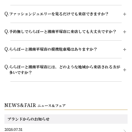
ヶ月程前、結婚指輪をご入籍や両家顔合わせのタイミングに合わせた
い場合は、予定日の3ヶ月～半年程前に余裕を持ってご準備いただく
A.
はい、超音波洗浄によるクリーニングが可能です。店頭にて10分～
Q.
と安心です。
ファッションジュエリーを見るだけでも来店できますか？
15分程度でくすみや汚れを落としますので、お近くにお越しの際は
是非お気軽にご来店ください。ご購入店以外の店舗でもご利用いただ
お急ぎの場合はコンシェルジュにご相談ください。
けます。
A.
はい、ファッションジュエリーを見るだけでもご来店いただけます。
Q.
予約無しでららぽーと湘南平塚店に来店しても大丈夫ですか？
エクセルコ ダイヤモンドでは、エンゲージリング（婚約指輪）・マ
永久保証サービスについてはこちら
リッジリング（結婚指輪）だけでなく、ネックレス・イヤリング・ピ
アス・ブレスレット・ティアラなどのダイヤモンドジュエリーも取り
A.
土曜・日曜・祝日(特に13時～16時の時間帯)は、店内が大変混雑して
Q.
扱っています。
ららぽーと湘南平塚店の提携駐車場はありますか？
おります。ご予約のお客様は優先的にご案内しておりますので、ご希
望のお日にちがございましたら、早めのご予約をお願いいたします。
ご自身用のジュエリー選びはもちろん、記念日や誕生日などのギフト
A.
ららぽーと湘南平塚と提携しております。
選びについてもお気軽にご相談ください。商品によって店頭での取り
また、ららぽーと湘南平塚店にてご試着したいエンゲージリング（婚
Q.
ららぽーと湘南平塚店には、どのような地域から来店される方が
扱いや在庫状況が異なる場合があるため、気になる商品がございまし
約指輪）・マリッジリング（結婚指輪）・ダイヤモンドジュエリー・
※無料駐車券発行はららぽーと湘南平塚に準ずる
多いですか？
たら、来店前に店舗へ確認いただくとスムーズにご案内が可能です。
ダイヤモンドティアラ等ございましたら、ご来店予約の際にお申し付
けいただけますと、よりスムーズにご案内が可能です。
来店当日の場合は、来店したい店舗にお電話にてご連絡ください。混
A.
神奈川県平塚市、藤沢市、茅ヶ崎市、大磯町、二宮町、寒川町、小田
雑状況やよりスムーズにご案内可能な時間をお伝えいたします。
WEBサイトから、ららぽーと湘南平塚店のご来店予約をする場合
原市、南足柄市、厚木市、海老名市、座間市、綾瀬市、大和市、相模
エクセルコ ダイヤモンドの来店予約ページ
原市、秦野市、伊勢原市、湯河原町、箱根町、真鶴町、鎌倉市、逗子
ダイヤモンドジュエリーはこちら
市、横須賀市、横浜市、川崎市や、近隣の東京都町田市、静岡県御殿
NEWS&FAIR
ニュース＆フェア
お電話にて、ららぽーと湘南平塚店のご来店予約をする場合
場市、三島市、沼津市、熱海市など、他県からもお車や電車でご来店
ご予約専用ダイヤル（8:00～22:00）
いただいております。
0078-6000-5111
ブランドからのお知らせ
2026.07.31