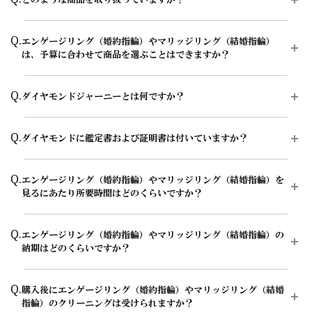
A.
エクセルコ ダイヤモンドでは、エンゲージリング（婚約指輪）約150
Q.
エンゲージリング（婚約指輪）やマリッジリング（結婚指輪）
種類・マリッジリング（結婚指輪）約550種類、その他セットリン
は、予算に合わせて商品を選ぶことはできますか？
グ・エタニティリングなどのブライダルジュエリーを中心に、ネック
レス・イヤリング・ピアス・ブレスレット・ダイヤモンドティアラな
ど、ヨーロッパの美意識と緻密な日本の職人技術を融合した上質で高
A.
はい、ご予算に合わせて相談可能です。エンゲージリング（婚約指
Q.
級感のある豊富なダイヤモンドジュエリーを取り扱っています。
ダイヤモンドジャーニーとは何ですか？
輪）やマリッジリング（結婚指輪）の購入方法として、ダイヤモン
ド、デザイン、素材、オプションのカスタマイズができる、セミオー
商品によって店舗での取り扱いや在庫状況が異なるため、気になる商
ダー・フルオーダーのふたつのオーダーシステムをご用意しておりま
A.
ダイヤモンドジャーニーとは、お客様のダイヤモンドが原石からどの
品がある場合は、事前に店舗へお問い合わせいただくとスムーズにご
Q.
す。
ダイヤモンドに鑑定書および証明書は付いていますか？
ようにカッティングされたのかを確認できるシステムで、エクセルコ
案内が可能です。
ダイヤモンドが世界初導入し、開発に関わった唯一のブランドです。
希望の価格帯に合う商品をコンシェルジュがご提案いたします。
エンゲージリング（婚約指輪）の一覧ページはこちら
A.
はい、一定の基準を満たしたエンゲージリング（婚約指輪）のセンタ
原石の形やカッティングプラン、輝きの測定結果などを確認できるた
エンゲージリング（婚約指輪）のオーダーシステムはこちら
Q.
エンゲージリング（婚約指輪）やマリッジリング（結婚指輪）を
ーダイヤモンドには、品質を示す「鑑定書（グレーディング・レポー
マリッジリング（結婚指輪）の一覧ページはこちら
め、選んだダイヤモンドの背景や輝きの理由を知ることができます。
見るにあたり所要時間はどのくらいですか？
ト）」、ダイヤモンドの輝きを科学的に測定・評価する「サリネ・ラ
マリッジリング（結婚指輪）のオーダーシステムはこちら
また、紛争ダイヤモンドやリユース・リサイクルダイヤモンドではな
エタニティリングの一覧ページはこちら
イトレポート」、リユースダイヤモンドやリカットしたリサイクルダ
い、ヴァージン・ダイヤモンドであることの証明にもつながるとされ
イヤモンドではないことを保証する「ヴァージン・ダイヤモンド証明
A.
大体1時間半～2時間を予定しております。ご都合に合わせてご案内
ダイヤモンドジュエリーの一覧ページはこちら
ています。
Q.
書」を発行しております。
エンゲージリング（婚約指輪）やマリッジリング（結婚指輪）の
が可能ですのでお気軽にお申し付けください。
※一定の基準を満たしたダイヤモンドに付与しています。
納期はどのくらいですか？
※0.25ct未満およびHカラー以下、クラリティがSI1以下など、一部の
ご来店予約はこちら
ダイヤモンドジャーニーについてはこちら
ダイヤモンドにはサリネ・ライトレポートの発行はありません。
A.
お客様のカスタマイズに合わせお造りしているセミオーダーシステム
輝きの評価システム「サリネ・ライト」についてはこちら
Q.
購入後にエンゲージリング（婚約指輪）やマリッジリング（結婚
のため、ご注文いただいてから概ね1か月～2ヶ月程いただいており
指輪）のクリーニングは受けられますか？
ます。婚約指輪をプロポーズの際に贈られる場合は、予定日の2～3
「ヴァージン・ダイヤモンド証明書」についてはこちら