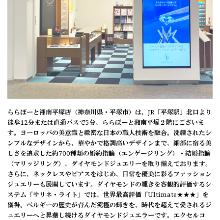
ららぽーと湘南平塚店（神奈川県・平塚市）は、JR「平塚駅」北口より
徒歩12分または直通バスで5分、ららぽーと湘南平塚２階にございま
す。ヨーロッパの美意識と緻密な日本の職人技術を融合。洗練されたシ
ンプルなデザインから、華やかで格調高いデザインまで、細部に宿る美
しさを追求した約700種類の婚約指輪（エンゲージリング）・結婚指輪
（マリッジリング）、ダイヤモンドジュエリーを取り揃えております。
さらに、ネックレスやピアスをはじめ、日常を優美に彩るファッション
ジュエリーも展開しています。ダイヤモンドの輝きを客観的評価するシ
ステム「サリネ・ライト」では、世界最高評価「Ultimate★★★」を
獲得。ベルギーの歴史が育んだ究極の輝きを、時代を超えて愛されるジ
ュエリーへと昇華し続けるダイヤモンドジュエラーです。エクセルコ