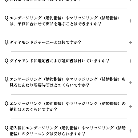
A.
エクセルコ ダイヤモンドでは、エンゲージリング（婚約指輪）約150
Q.
エンゲージリング（婚約指輪）やマリッジリング（結婚指輪）
種類・マリッジリング（結婚指輪）約550種類、その他セットリン
は、予算に合わせて商品を選ぶことはできますか？
グ・エタニティリングなどのブライダルジュエリーを中心に、ネック
レス・イヤリング・ピアス・ブレスレット・ダイヤモンドティアラな
ど、ヨーロッパの美意識と緻密な日本の職人技術を融合した上質で高
A.
はい、ご予算に合わせて相談可能です。エンゲージリング（婚約指
Q.
級感のある豊富なダイヤモンドジュエリーを取り扱っています。
ダイヤモンドジャーニーとは何ですか？
輪）やマリッジリング（結婚指輪）の購入方法として、ダイヤモン
ド、デザイン、素材、オプションのカスタマイズができる、セミオー
商品によって店舗での取り扱いや在庫状況が異なるため、気になる商
ダー・フルオーダーのふたつのオーダーシステムをご用意しておりま
A.
ダイヤモンドジャーニーとは、お客様のダイヤモンドが原石からどの
品がある場合は、事前に店舗へお問い合わせいただくとスムーズにご
Q.
す。
ダイヤモンドに鑑定書および証明書は付いていますか？
ようにカッティングされたのかを確認できるシステムで、エクセルコ
案内が可能です。
ダイヤモンドが世界初導入し、開発に関わった唯一のブランドです。
希望の価格帯に合う商品をコンシェルジュがご提案いたします。
エンゲージリング（婚約指輪）の一覧ページはこちら
A.
はい、一定の基準を満たしたエンゲージリング（婚約指輪）のセンタ
原石の形やカッティングプラン、輝きの測定結果などを確認できるた
エンゲージリング（婚約指輪）のオーダーシステムはこちら
Q.
エンゲージリング（婚約指輪）やマリッジリング（結婚指輪）を
ーダイヤモンドには、品質を示す「鑑定書（グレーディング・レポー
マリッジリング（結婚指輪）の一覧ページはこちら
め、選んだダイヤモンドの背景や輝きの理由を知ることができます。
見るにあたり所要時間はどのくらいですか？
ト）」、ダイヤモンドの輝きを科学的に測定・評価する「サリネ・ラ
マリッジリング（結婚指輪）のオーダーシステムはこちら
また、紛争ダイヤモンドやリユース・リサイクルダイヤモンドではな
エタニティリングの一覧ページはこちら
イトレポート」、リユースダイヤモンドやリカットしたリサイクルダ
い、ヴァージン・ダイヤモンドであることの証明にもつながるとされ
イヤモンドではないことを保証する「ヴァージン・ダイヤモンド証明
A.
大体1時間半～2時間を予定しております。ご都合に合わせてご案内
ダイヤモンドジュエリーの一覧ページはこちら
ています。
Q.
書」を発行しております。
エンゲージリング（婚約指輪）やマリッジリング（結婚指輪）の
が可能ですのでお気軽にお申し付けください。
※一定の基準を満たしたダイヤモンドに付与しています。
納期はどのくらいですか？
※0.25ct未満およびHカラー以下、クラリティがSI1以下など、一部の
ご来店予約はこちら
ダイヤモンドジャーニーについてはこちら
ダイヤモンドにはサリネ・ライトレポートの発行はありません。
A.
お客様のカスタマイズに合わせお造りしているセミオーダーシステム
輝きの評価システム「サリネ・ライト」についてはこちら
Q.
購入後にエンゲージリング（婚約指輪）やマリッジリング（結婚
のため、ご注文いただいてから概ね1か月～2ヶ月程いただいており
指輪）のクリーニングは受けられますか？
ます。婚約指輪をプロポーズの際に贈られる場合は、予定日の2～3
「ヴァージン・ダイヤモンド証明書」についてはこちら