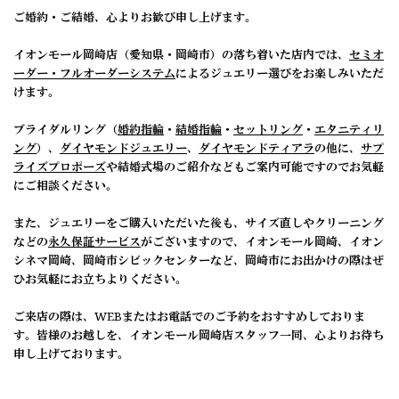
ご婚約・ご結婚、心よりお歓び申し上げます。
イオンモール岡崎店（愛知県・岡崎市）の落ち着いた店内では、
セミオ
ーダー・フルオーダーシステム
によるジュエリー選びをお楽しみいただ
けます。
ブライダルリング（
婚約指輪
・
結婚指輪
・
セットリング
・
エタニティリ
ング
）、
ダイヤモンドジュエリー
、
ダイヤモンドティアラ
の他に、
サプ
ライズプロポーズ
や結婚式場のご紹介などもご案内可能ですのでお気軽
にご相談ください。
また、ジュエリーをご購入いただいた後も、サイズ直しやクリーニング
などの
永久保証サービス
がございますので、イオンモール岡崎、イオン
シネマ岡崎、岡崎市シビックセンターなど、岡崎市にお出かけの際はぜ
ひお気軽にお立ちよりください。
ご来店の際は、WEBまたはお電話でのご予約をおすすめしておりま
す。皆様のお越しを、イオンモール岡崎店スタッフ一同、心よりお待ち
申し上げております。