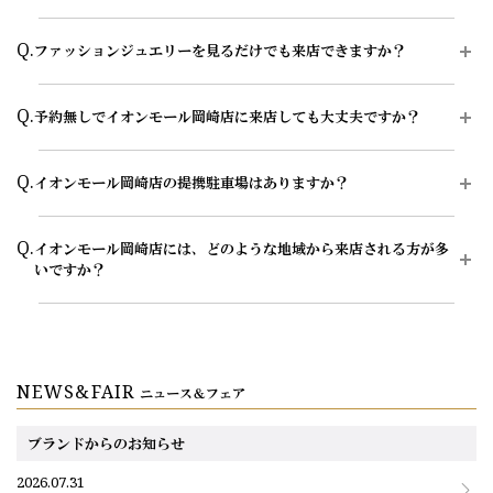
ヶ月程前、結婚指輪をご入籍や両家顔合わせのタイミングに合わせた
い場合は、予定日の3ヶ月～半年程前に余裕を持ってご準備いただく
A.
はい、超音波洗浄によるクリーニングが可能です。店頭にて10分～
Q.
と安心です。
ファッションジュエリーを見るだけでも来店できますか？
15分程度でくすみや汚れを落としますので、お近くにお越しの際は
是非お気軽にご来店ください。ご購入店以外の店舗でもご利用いただ
お急ぎの場合はコンシェルジュにご相談ください。
けます。
A.
はい、ファッションジュエリーを見るだけでもご来店いただけます。
Q.
予約無しでイオンモール岡崎店に来店しても大丈夫ですか？
エクセルコ ダイヤモンドでは、エンゲージリング（婚約指輪）・マ
永久保証サービスについてはこちら
リッジリング（結婚指輪）だけでなく、ネックレス・イヤリング・ピ
アス・ブレスレット・ティアラなどのダイヤモンドジュエリーも取り
A.
土曜・日曜・祝日(特に13時～16時の時間帯)は、店内が大変混雑して
Q.
扱っています。
イオンモール岡崎店の提携駐車場はありますか？
おります。ご予約のお客様は優先的にご案内しておりますので、ご希
望のお日にちがございましたら、早めのご予約をお願いいたします。
ご自身用のジュエリー選びはもちろん、記念日や誕生日などのギフト
A.
イオンモール岡崎敷地内駐車場（無料）をご利用ください。
選びについてもお気軽にご相談ください。商品によって店頭での取り
また、イオンモール岡崎店にてご試着したいエンゲージリング（婚約
Q.
イオンモール岡崎店には、どのような地域から来店される方が多
扱いや在庫状況が異なる場合があるため、気になる商品がございまし
指輪）・マリッジリング（結婚指輪）・ダイヤモンドジュエリー・ダ
いですか？
たら、来店前に店舗へ確認いただくとスムーズにご案内が可能です。
イヤモンドティアラ等ございましたら、ご来店予約の際にお申し付け
いただけますと、よりスムーズにご案内が可能です。
来店当日の場合は、来店したい店舗にお電話にてご連絡ください。混
A.
愛知県岡崎市、豊田市、安城市、刈谷市、豊川市、西尾市、みよし市
雑状況やよりスムーズにご案内可能な時間をお伝えいたします。
WEBサイトから、イオンモール岡崎店のご来店予約をする場合
など、西三河地域からお車や電車でご来店いただいております。
エクセルコ ダイヤモンドの来店予約ページ
ダイヤモンドジュエリーはこちら
NEWS&FAIR
ニュース＆フェア
お電話にて、イオンモール岡崎店のご来店予約をする場合
ご予約専用ダイヤル（8:00～22:00）
0078-6000-5111
ブランドからのお知らせ
2026.07.31