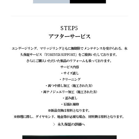
STEP5
アフターサービス
エンゲージリング、マリッジリングともに無期限で メンテナンスを受けられる、
永
久保証サービス 「FOREVER SUPPORT」をご提供いたしております。
さらにご購入いただいた製品のリフォームも承っております。
サービス内容
・サイズ直し
・クリーニング
・再つや消し加工（施工された方）
・再ナノジュエリー加工（施工された方）
・歪み直し
・石揺れ補修
※新品交換は有料となります。
※修理に際し、ダイヤモンド、地金等が必要な場合、材料費は有料となります。
永久保証の詳細へ