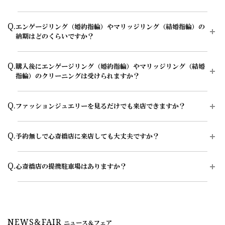
また、紛争ダイヤモンドやリユース・リサイクルダイヤモンドではな
エタニティリングの一覧ページはこちら
イトレポート」、リユースダイヤモンドやリカットしたリサイクルダ
い、ヴァージン・ダイヤモンドであることの証明にもつながるとされ
イヤモンドではないことを保証する「ヴァージン・ダイヤモンド証明
A.
大体1時間半～2時間を予定しております。ご都合に合わせてご案内
ダイヤモンドジュエリーの一覧ページはこちら
ています。
Q.
書」を発行しております。
エンゲージリング（婚約指輪）やマリッジリング（結婚指輪）の
が可能ですのでお気軽にお申し付けください。
※一定の基準を満たしたダイヤモンドに付与しています。
納期はどのくらいですか？
※0.25ct未満およびHカラー以下、クラリティがSI1以下など、一部の
ご来店予約はこちら
ダイヤモンドジャーニーについてはこちら
ダイヤモンドにはサリネ・ライトレポートの発行はありません。
A.
お客様のカスタマイズに合わせお造りしているセミオーダーシステム
輝きの評価システム「サリネ・ライト」についてはこちら
Q.
購入後にエンゲージリング（婚約指輪）やマリッジリング（結婚
のため、ご注文いただいてから概ね1か月～2ヶ月程いただいており
指輪）のクリーニングは受けられますか？
ます。婚約指輪をプロポーズの際に贈られる場合は、予定日の2～3
「ヴァージン・ダイヤモンド証明書」についてはこちら
ヶ月程前、結婚指輪をご入籍や両家顔合わせのタイミングに合わせた
い場合は、予定日の3ヶ月～半年程前に余裕を持ってご準備いただく
A.
はい、超音波洗浄によるクリーニングが可能です。店頭にて10分～
Q.
と安心です。
ファッションジュエリーを見るだけでも来店できますか？
15分程度でくすみや汚れを落としますので、お近くにお越しの際は
是非お気軽にご来店ください。ご購入店以外の店舗でもご利用いただ
お急ぎの場合はコンシェルジュにご相談ください。
けます。
A.
はい、ファッションジュエリーを見るだけでもご来店いただけます。
Q.
予約無しで心斎橋店に来店しても大丈夫ですか？
エクセルコ ダイヤモンドでは、エンゲージリング（婚約指輪）・マ
永久保証サービスについてはこちら
リッジリング（結婚指輪）だけでなく、ネックレス・イヤリング・ピ
アス・ブレスレット・ティアラなどのダイヤモンドジュエリーも取り
A.
土曜・日曜・祝日(特に13時～16時の時間帯)は、店内が大変混雑して
Q.
扱っています。
心斎橋店の提携駐車場はありますか？
おります。ご予約のお客様は優先的にご案内しておりますので、ご希
望のお日にちがございましたら、早めのご予約をお願いいたします。
ご自身用のジュエリー選びはもちろん、記念日や誕生日などのギフト
A.
長堀駐車場、タイムズ清水通り、タイムズ東心斎橋1丁目第4、タイ
選びについてもお気軽にご相談ください。商品によって店頭での取り
また、心斎橋店にてご試着したいエンゲージリング（婚約指輪）・マ
ムズ東心斎橋1丁目、タイムズ長堀橋南と提携しております。
扱いや在庫状況が異なる場合があるため、気になる商品がございまし
リッジリング（結婚指輪）・ダイヤモンドジュエリー・ダイヤモンド
たら、来店前に店舗へ確認いただくとスムーズにご案内が可能です。
ティアラ等ございましたら、ご来店予約の際にお申し付けいただけま
※当店ご滞在時間で上限2時間分の無料駐車券進呈
すと、よりスムーズにご案内が可能です。
NEWS&FAIR
※ブライダルリングの購入（検討）時が対象
来店当日の場合は、来店したい店舗にお電話にてご連絡ください。混
ニュース＆フェア