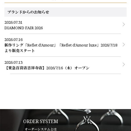
雑状況やよりスムーズにご案内可能な時間をお伝えいたします。
WEBサイトから、心斎橋店のご来店予約をする場合
エクセルコ ダイヤモンドの来店予約ページ
ブランドからのお知らせ
ダイヤモンドジュエリーはこちら
2026.07.31
お電話にて、心斎橋店のご来店予約をする場合
DIAMOND FAIR 2026
ご予約専用ダイヤル（8:00～22:00）
0078-6000-5111
2026.07.16
新作リング「Reflet d'Amour」「Reflet d'Amour luxe」2026/7/18
より販売スタート
2026.07.13
【東急百貨店吉祥寺店】2026/7/16（木）オープン
ORDER SYSTEM
オーダーシステムとは