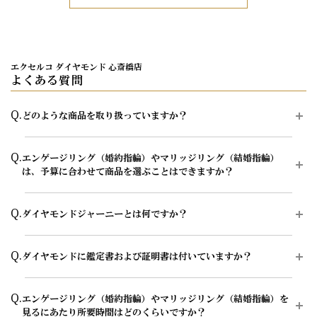
エクセルコ ダイヤモンド 心斎橋店
よくある質問
Q.
どのような商品を取り扱っていますか？
A.
エクセルコ ダイヤモンドでは、エンゲージリング（婚約指輪）約150
Q.
エンゲージリング（婚約指輪）やマリッジリング（結婚指輪）
種類・マリッジリング（結婚指輪）約550種類、その他セットリン
は、予算に合わせて商品を選ぶことはできますか？
グ・エタニティリングなどのブライダルジュエリーを中心に、ネック
レス・イヤリング・ピアス・ブレスレット・ダイヤモンドティアラな
ど、ヨーロッパの美意識と緻密な日本の職人技術を融合した上質で高
A.
はい、ご予算に合わせて相談可能です。エンゲージリング（婚約指
Q.
級感のある豊富なダイヤモンドジュエリーを取り扱っています。
ダイヤモンドジャーニーとは何ですか？
輪）やマリッジリング（結婚指輪）の購入方法として、ダイヤモン
ド、デザイン、素材、オプションのカスタマイズができる、セミオー
商品によって店舗での取り扱いや在庫状況が異なるため、気になる商
ダー・フルオーダーのふたつのオーダーシステムをご用意しておりま
A.
ダイヤモンドジャーニーとは、お客様のダイヤモンドが原石からどの
品がある場合は、事前に店舗へお問い合わせいただくとスムーズにご
Q.
す。
ダイヤモンドに鑑定書および証明書は付いていますか？
ようにカッティングされたのかを確認できるシステムで、エクセルコ
案内が可能です。
ダイヤモンドが世界初導入し、開発に関わった唯一のブランドです。
希望の価格帯に合う商品をコンシェルジュがご提案いたします。
エンゲージリング（婚約指輪）の一覧ページはこちら
A.
はい、一定の基準を満たしたエンゲージリング（婚約指輪）のセンタ
原石の形やカッティングプラン、輝きの測定結果などを確認できるた
エンゲージリング（婚約指輪）のオーダーシステムはこちら
Q.
エンゲージリング（婚約指輪）やマリッジリング（結婚指輪）を
ーダイヤモンドには、品質を示す「鑑定書（グレーディング・レポー
マリッジリング（結婚指輪）の一覧ページはこちら
め、選んだダイヤモンドの背景や輝きの理由を知ることができます。
見るにあたり所要時間はどのくらいですか？
ト）」、ダイヤモンドの輝きを科学的に測定・評価する「サリネ・ラ
マリッジリング（結婚指輪）のオーダーシステムはこちら