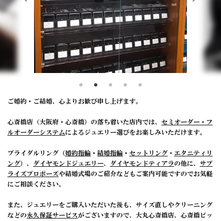
ご婚約・ご結婚、心よりお歓び申し上げます。
心斎橋店（大阪府・心斎橋）の落ち着いた店内では、
セミオーダー・フ
ルオーダーシステム
によるジュエリー選びをお楽しみいただけます。
ブライダルリング（
婚約指輪
・
結婚指輪
・
セットリング
・
エタニティリ
ング
）、
ダイヤモンドジュエリー
、
ダイヤモンドティアラ
の他に、
サプ
ライズプロポーズ
や結婚式場のご紹介などもご案内可能ですのでお気軽
にご相談ください。
また、ジュエリーをご購入いただいた後も、サイズ直しやクリーニング
などの
永久保証サービス
がございますので、大丸心斎橋店、心斎橋ビッ