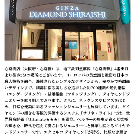
心斎橋店（大阪府・心斎橋）は、地下鉄御堂筋線「心斎橋駅」4番出口
より徒歩3分の場所にございます。ヨーロッパの美意識と緻密な日本の
職人技術を融合。洗練されたシンプルなデザインから、華やかで格調高
いデザインまで、細部に宿る美しさを追求した約700種類の婚約指輪
（エンゲージリング）・結婚指輪（マリッジリング）、ダイヤモンドジ
ュエリーを取り揃えております。さらに、ネックレスやピアスをはじ
め、日常を優美に彩るファッションジュエリーも展開しています。ダイ
ヤモンドの輝きを客観的評価するシステム「サリネ・ライト」では、世
界最高評価「Ultimate★★★」を獲得。ベルギーの歴史が育んだ究極
の輝きを、時代を超えて愛されるジュエリーへと昇華し続けるダイヤモ
ンドジュエラーです。エクセルコ ダイヤモンドが誇る、比類なき輝き