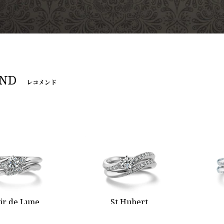
ND
レコメンド
ir de Lune
St.Hubert
レア ド ルーン
サンテュベール