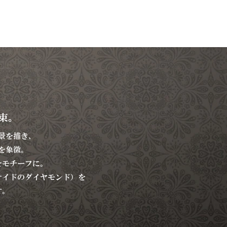
束。
景を描き、
を象徴。
をモチーフに。
サイドのダイヤモンド）を
す。