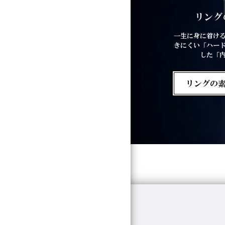
リング
一生に身に着け
きにくい「ハー
した「
リングの