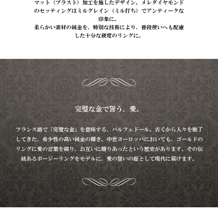
マット（ブラスト）加工を施したデザイン。メレダイヤモンド
のセッティングはミルグレイン（ミル打ち）でアンティークな
印象に。
柔らかい素材の純金を、特別な技術により、普段使いへも配慮
した十分な硬度のリングに。
完璧な金で誓う、愛。
フランス語で「完璧な金」を意味する、パルフェドール。
古くから人々を魅了
してきた、希少性の高い純金の輝き。
中世ヨーロッパにおいても、ゴールドの
リングに愛の言葉を綴り、
お互いに贈りあったという歴史があります。
その伝
統あるポージーリングをモデルに、愛の誓いの証として現代に届けます。