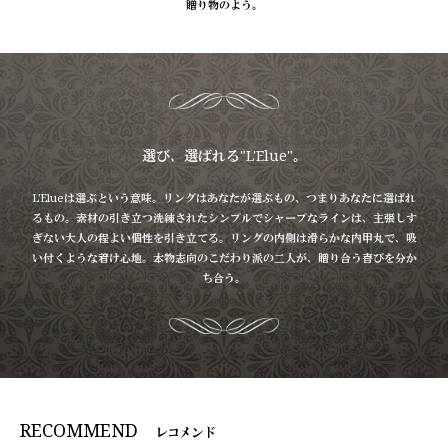
贈り物のよう。
選び、選ばれる"L'Elue"。
L'Elueは選ぶという意味。リングはあなたが選ぶもの、つまりあなたに選ばれ
るもの。
素材の引き立つ洗練されたシンプルでシャープなラインは、
主張しす
ぎない大人の程よい個性を引き立てる。
リングの内側は滑らかな内甲丸で、吸
い付くような着け心地。
本物志向のこだわり派の二人が、贈り合う喜びを分か
ち合う。
RECOMMEND
レコメンド