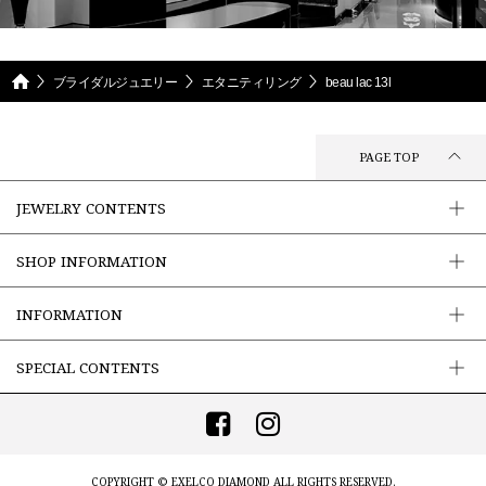
ブライダルジュエリー
エタニティリング
beau lac 13l
PAGE TOP
JEWELRY CONTENTS
SHOP INFORMATION
INFORMATION
SPECIAL CONTENTS
COPYRIGHT ©
EXELCO DIAMOND
ALL RIGHTS RESERVED.