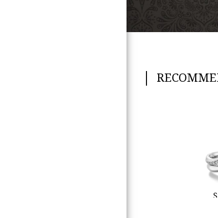
RECOMME
S
サ