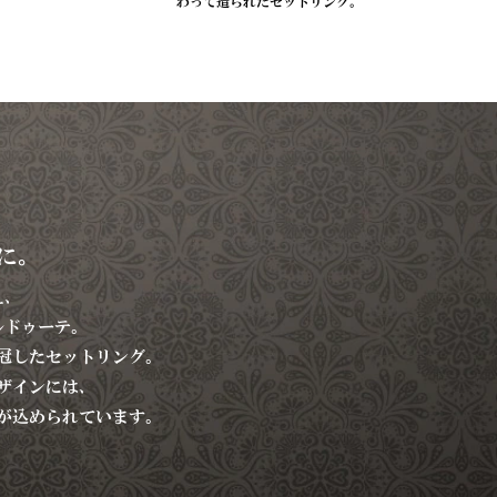
わって造られたセットリング。
に。
え、
ルドゥーテ。
冠したセットリング。
ザインには、
が込められています。