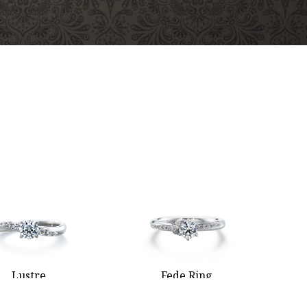
Lustre
Fede Ring
リュストル
フェデ リング