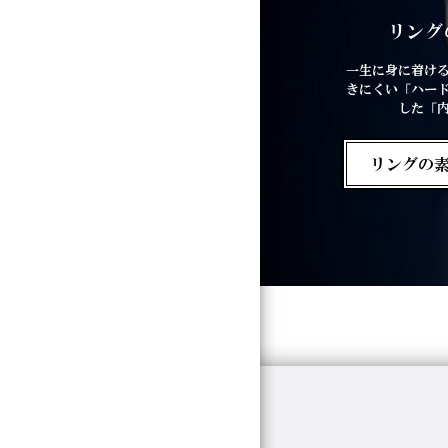
リング
一生に身に着け
きにくい「ハー
した「
リングの