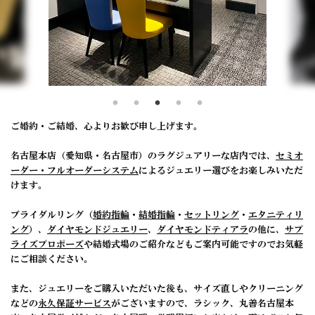
ご婚約・ご結婚、心よりお歓び申し上げます。
名古屋本店（愛知県・名古屋市）のラグジュアリーな店内では、
セミオ
ーダー・フルオーダーシステム
によるジュエリー選びをお楽しみいただ
けます。
ブライダルリング（
婚約指輪
・
結婚指輪
・
セットリング
・
エタニティリ
ング
）、
ダイヤモンドジュエリー
、
ダイヤモンドティアラ
の他に、
サプ
ライズプロポーズ
や結婚式場のご紹介などもご案内可能ですのでお気軽
にご相談ください。
また、ジュエリーをご購入いただいた後も、サイズ直しやクリーニング
などの
永久保証サービス
がございますので、ラシック、丸善名古屋本