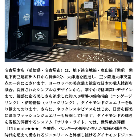
名古屋本店（愛知県・名古屋市）は、地下鉄名城線・東山線「栄駅」栄
地下街三越前出入口から徒歩2分、大津通を直進し、三ッ蔵通大津交差
点の一角にございます。ヨーロッパの美意識と緻密な日本の職人技術を
融合。洗練されたシンプルなデザインから、華やかで格調高いデザイン
まで、細部に宿る美しさを追求した約700種類の婚約指輪（エンゲージ
リング）・結婚指輪（マリッジリング）、ダイヤモンドジュエリーを取
り揃えております。さらに、ネックレスやピアスをはじめ、日常を優美
に彩るファッションジュエリーも展開しています。ダイヤモンドの輝き
を客観的評価するシステム「サリネ・ライト」では、世界最高評価
「Ultimate★★★」を獲得。ベルギーの歴史が育んだ究極の輝きを、
時代を超えて愛されるジュエリーへと昇華し続けるダイヤモンドジュエ