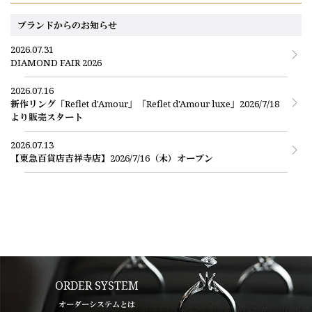
雑状況やよりスムーズにご案内可能な時間をお伝えいたします。
WEBサイトから、名古屋本店のご来店予約をする場合
エクセルコ ダイヤモンドの来店予約ページ
ブランドからのお知らせ
ダイヤモンドジュエリーはこちら
2026.07.31
お電話にて、名古屋本店のご来店予約をする場合
DIAMOND FAIR 2026
ご予約専用ダイヤル（8:00～22:00）
0078-6000-5111
2026.07.16
新作リング「Reflet d'Amour」「Reflet d'Amour luxe」2026/7/18
より販売スタート
2026.07.13
【東急百貨店吉祥寺店】2026/7/16（木）オープン
ORDER SYSTEM
オーダーシステムとは