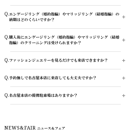
エタニティリングの一覧ページはこちら
イトレポート」、リユースダイヤモンドやリカットしたリサイクルダ
い、ヴァージン・ダイヤモンドであることの証明にもつながるとされ
イヤモンドではないことを保証する「ヴァージン・ダイヤモンド証明
A.
大体1時間半～2時間を予定しております。ご都合に合わせてご案内
ダイヤモンドジュエリーの一覧ページはこちら
ています。
Q.
書」を発行しております。
エンゲージリング（婚約指輪）やマリッジリング（結婚指輪）の
が可能ですのでお気軽にお申し付けください。
※一定の基準を満たしたダイヤモンドに付与しています。
納期はどのくらいですか？
※0.25ct未満およびHカラー以下、クラリティがSI1以下など、一部の
ご来店予約はこちら
ダイヤモンドジャーニーについてはこちら
ダイヤモンドにはサリネ・ライトレポートの発行はありません。
A.
お客様のカスタマイズに合わせお造りしているセミオーダーシステム
輝きの評価システム「サリネ・ライト」についてはこちら
Q.
購入後にエンゲージリング（婚約指輪）やマリッジリング（結婚
のため、ご注文いただいてから概ね1か月～2ヶ月程いただいており
指輪）のクリーニングは受けられますか？
ます。婚約指輪をプロポーズの際に贈られる場合は、予定日の2～3
「ヴァージン・ダイヤモンド証明書」についてはこちら
ヶ月程前、結婚指輪をご入籍や両家顔合わせのタイミングに合わせた
い場合は、予定日の3ヶ月～半年程前に余裕を持ってご準備いただく
A.
はい、超音波洗浄によるクリーニングが可能です。店頭にて10分～
Q.
と安心です。
ファッションジュエリーを見るだけでも来店できますか？
15分程度でくすみや汚れを落としますので、お近くにお越しの際は
是非お気軽にご来店ください。ご購入店以外の店舗でもご利用いただ
お急ぎの場合はコンシェルジュにご相談ください。
けます。
A.
はい、ファッションジュエリーを見るだけでもご来店いただけます。
Q.
予約無しで名古屋本店に来店しても大丈夫ですか？
エクセルコ ダイヤモンドでは、エンゲージリング（婚約指輪）・マ
永久保証サービスについてはこちら
リッジリング（結婚指輪）だけでなく、ネックレス・イヤリング・ピ
アス・ブレスレット・ティアラなどのダイヤモンドジュエリーも取り
A.
土曜・日曜・祝日(特に13時～16時の時間帯)は、店内が大変混雑して
Q.
扱っています。
名古屋本店の提携駐車場はありますか？
おります。ご予約のお客様は優先的にご案内しておりますので、ご希
望のお日にちがございましたら、早めのご予約をお願いいたします。
ご自身用のジュエリー選びはもちろん、記念日や誕生日などのギフト
A.
名古屋市営久屋駐車場と提携しております。
選びについてもお気軽にご相談ください。商品によって店頭での取り
また、名古屋本店にてご試着したいエンゲージリング（婚約指輪）・
扱いや在庫状況が異なる場合があるため、気になる商品がございまし
マリッジリング（結婚指輪）・ダイヤモンドジュエリー・ダイヤモン
※当店ご滞在時間で上限2時間分の無料駐車券進呈
たら、来店前に店舗へ確認いただくとスムーズにご案内が可能です。
ドティアラ等ございましたら、ご来店予約の際にお申し付けいただけ
※ブライダルリングの購入（検討）時が対象
ますと、よりスムーズにご案内が可能です。
NEWS&FAIR
来店当日の場合は、来店したい店舗にお電話にてご連絡ください。混
ニュース＆フェア