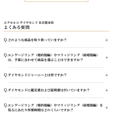
エクセルコ ダイヤモンド 名古屋本店
よくある質問
Q.
どのような商品を取り扱っていますか？
A.
エクセルコ ダイヤモンドでは、エンゲージリング（婚約指輪）約150
Q.
エンゲージリング（婚約指輪）やマリッジリング（結婚指輪）
種類・マリッジリング（結婚指輪）約550種類、その他セットリン
は、予算に合わせて商品を選ぶことはできますか？
グ・エタニティリングなどのブライダルジュエリーを中心に、ネック
レス・イヤリング・ピアス・ブレスレット・ダイヤモンドティアラな
ど、ヨーロッパの美意識と緻密な日本の職人技術を融合した上質で高
A.
はい、ご予算に合わせて相談可能です。エンゲージリング（婚約指
Q.
級感のある豊富なダイヤモンドジュエリーを取り扱っています。
ダイヤモンドジャーニーとは何ですか？
輪）やマリッジリング（結婚指輪）の購入方法として、ダイヤモン
ド、デザイン、素材、オプションのカスタマイズができる、セミオー
商品によって店舗での取り扱いや在庫状況が異なるため、気になる商
ダー・フルオーダーのふたつのオーダーシステムをご用意しておりま
A.
ダイヤモンドジャーニーとは、お客様のダイヤモンドが原石からどの
品がある場合は、事前に店舗へお問い合わせいただくとスムーズにご
Q.
す。
ダイヤモンドに鑑定書および証明書は付いていますか？
ようにカッティングされたのかを確認できるシステムで、エクセルコ
案内が可能です。
ダイヤモンドが世界初導入し、開発に関わった唯一のブランドです。
希望の価格帯に合う商品をコンシェルジュがご提案いたします。
エンゲージリング（婚約指輪）の一覧ページはこちら
A.
はい、一定の基準を満たしたエンゲージリング（婚約指輪）のセンタ
原石の形やカッティングプラン、輝きの測定結果などを確認できるた
エンゲージリング（婚約指輪）のオーダーシステムはこちら
Q.
エンゲージリング（婚約指輪）やマリッジリング（結婚指輪）を
ーダイヤモンドには、品質を示す「鑑定書（グレーディング・レポー
マリッジリング（結婚指輪）の一覧ページはこちら
め、選んだダイヤモンドの背景や輝きの理由を知ることができます。
見るにあたり所要時間はどのくらいですか？
ト）」、ダイヤモンドの輝きを科学的に測定・評価する「サリネ・ラ
マリッジリング（結婚指輪）のオーダーシステムはこちら
また、紛争ダイヤモンドやリユース・リサイクルダイヤモンドではな