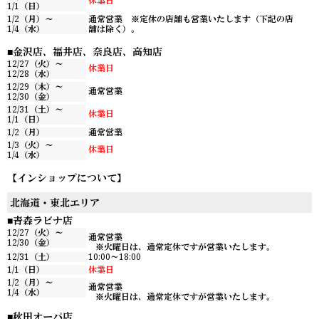
休業日
1/1（日）
1/2（月）～
通常営業 ※定休の店舗も営業いたします（下記の店
1/4（水）
舗は除く）。
金沢店、福井店、奈良店、高知店
12/27（火）～
休業日
12/28（水）
12/29（木）～
通常営業
12/30（金）
12/31（土）～
休業日
1/1（日）
1/2（月）
通常営業
1/3（火）～
休業日
1/4（水）
【インショップについて】
北海道・東北エリア
青森ラビナ店
12/27（火）～
通常営業
12/30（金）
※火曜日は、通常定休ですが営業いたします。
12/31（土）
10:00～18:00
1/1（日）
休業日
1/2（月）～
通常営業
1/4（水）
※火曜日は、通常定休ですが営業いたします。
秋田オーパ店