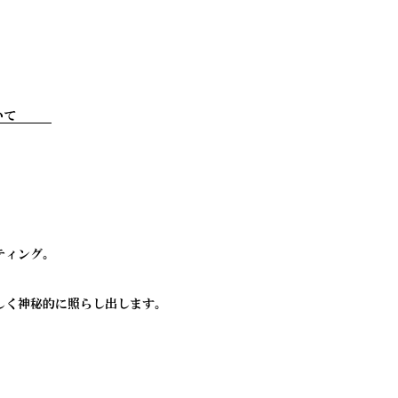
いて
ティング。
しく神秘的に照らし出します。