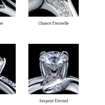
ne
Chance Éternelle
Serpent Éternel