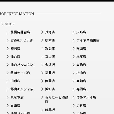
HOP INFORMATION
SHOP
札幌時計台店
長野店
広島店
青森&ラビナ店
松本店
アイネス福山店
盛岡店
新潟店
岡山店
仙台店
富山店
松江店
仙台パルコ２店
金沢店
高松店
秋田オーパ店
福井店
松山店
山形店
静岡店
高知店
郡山モルティ店
浜松店
福岡店
東京本店
ららぽーと沼津
博多マルイ店
店
青山店
小倉店
岐阜店
池袋パルコ店
大分店