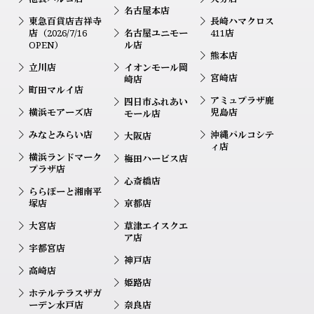
名古屋本店
東急百貨店吉祥寺
長崎ハマクロス
店（2026/7/16
名古屋ユニモー
411店
OPEN）
ル店
熊本店
立川店
イオンモール岡
宮崎店
崎店
町田マルイ店
アミュプラザ鹿
四日市ふれあい
横浜モアーズ店
児島店
モール店
みなとみらい店
沖縄パルコシテ
大阪店
ィ店
横浜ランドマーク
梅田ハービス店
プラザ店
心斎橋店
ららぽーと湘南平
塚店
京都店
大宮店
草津エイスクエ
ア店
宇都宮店
神戸店
高崎店
姫路店
ホテルテラスザガ
ーデン水戸店
奈良店