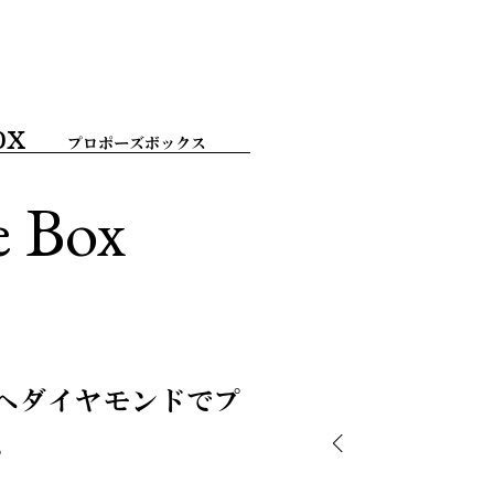
ox
プロポーズボックス
e Box
へダイヤモンドでプ
。