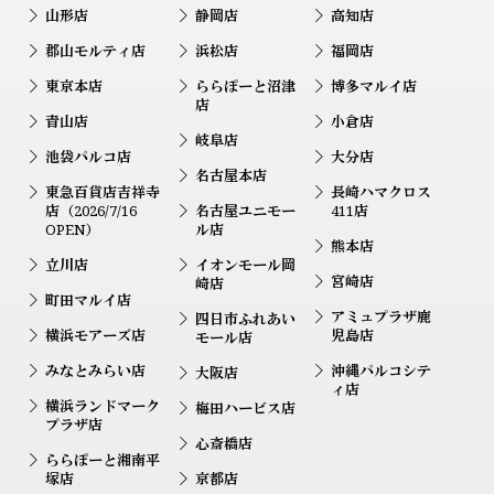
山形店
静岡店
高知店
郡山モルティ店
浜松店
福岡店
東京本店
ららぽーと沼津
博多マルイ店
店
青山店
小倉店
岐阜店
池袋パルコ店
大分店
名古屋本店
東急百貨店吉祥寺
長崎ハマクロス
店（2026/7/16
名古屋ユニモー
411店
OPEN）
ル店
熊本店
立川店
イオンモール岡
宮崎店
崎店
町田マルイ店
アミュプラザ鹿
四日市ふれあい
横浜モアーズ店
児島店
モール店
みなとみらい店
沖縄パルコシテ
大阪店
ィ店
横浜ランドマーク
梅田ハービス店
プラザ店
心斎橋店
ららぽーと湘南平
塚店
京都店