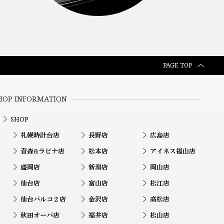
PAGE TOP
HOP INFORMATION
SHOP
札幌時計台店
長野店
広島店
青森&ラビナ店
松本店
アイネス福山店
盛岡店
新潟店
岡山店
仙台店
富山店
松江店
仙台パルコ２店
金沢店
高松店
秋田オーパ店
福井店
松山店